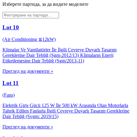
Изберете партида, за да видите моделите
Lot 10
(Air Conditioning ≦12kW)
Klimalar Ve Vantilatörler İle İlgili Çevreye Duyarlı Tasarım
Gereklerine Dair Tebliğ (Sgm-2012/13) Klimaların Enerji
Etiketlemesine Dair Tebliğ (Sgm/2013-11)
Преглед на документи
»
Lot 11
(Fans)
Elektrik Giriş Gücü 125 W İle 500 kW Arasında Olan Motorlarla
Tahrik Edilen Fanlarla İlgili Çevreye Duyarlı Tasarım Gereklerine
Dair Tebliğ (Svgm: 2019/15)
Преглед на документи
»