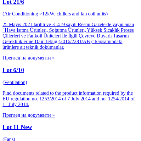
Lot 21/6
(Air Conditioning >12kW, chillers and fan coil units)
25 Mayıs 2021 tarihli ve 31419 sayılı Resmi Gazete'de yayınlanan
"Hava Isıtma Ürünleri, Soğutma Ürünleri, Yüksek Sıcaklık Proses
Çillerleri ve Fankoil Üniteleri İle İlgili Çevreye Duyarlı Tasarım
Gerekliliklerine Dair Tebliğ (2016/2281/AB)" kapsamındaki
ürünlere ait teknik dokümanlar.
Преглед на документи
»
Lot 6/10
(Ventilation)
Find documents related to the product information required by the
EU regulation no. 1253/2014 of 7 July 2014 and no. 1254/2014 of
11 July 2014.
Преглед на документи
»
Lot 11 New
(Fans)