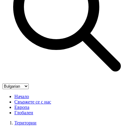
Начало
Свържете се с нас
Европа
Глобален
Територии